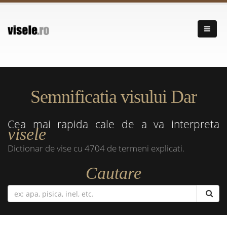
Semnificatia visului Dar
Cea mai rapida cale de a va interpreta
visele
Dictionar de vise cu 4704 de termeni explicati.
Cautare