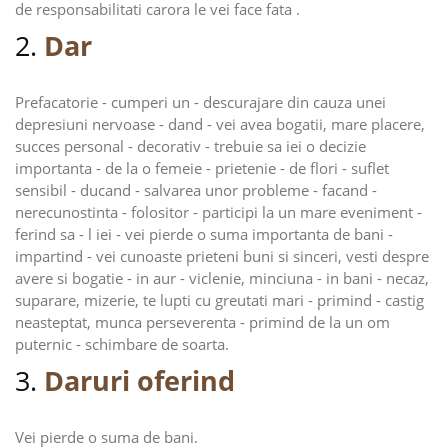
de responsabilitati carora le vei face fata .
2.
Dar
Prefacatorie - cumperi un - descurajare din cauza unei
depresiuni nervoase - dand - vei avea bogatii, mare placere,
succes personal - decorativ - trebuie sa iei o decizie
importanta - de la o femeie - prietenie - de flori - suflet
sensibil - ducand - salvarea unor probleme - facand -
nerecunostinta - folositor - participi la un mare eveniment -
ferind sa - l iei - vei pierde o suma importanta de bani -
impartind - vei cunoaste prieteni buni si sinceri, vesti despre
avere si bogatie - in aur - viclenie, minciuna - in bani - necaz,
suparare, mizerie, te lupti cu greutati mari - primind - castig
neasteptat, munca perseverenta - primind de la un om
puternic - schimbare de soarta.
3.
Daruri oferind
Vei pierde o suma de bani.