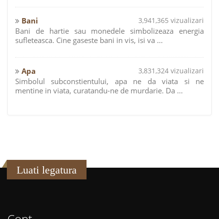
Bani
3,941,365 vizualizari
Bani de hartie sau monedele simbolizeaza energia
sufleteasca. Cine gaseste bani in vis, isi va ...
Apa
3,831,324 vizualizari
Simbolul subconstientului, apa ne da viata si ne
mentine in viata, curatandu-ne de murdarie. Da ...
Luati legatura
Cont