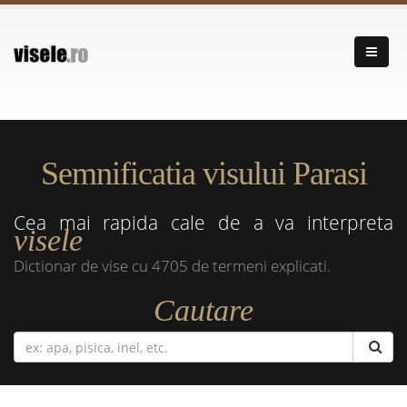
Semnificatia visului Parasi
Cea mai rapida cale de a va interpreta
visele
Dictionar de vise cu 4705 de termeni explicati.
Cautare