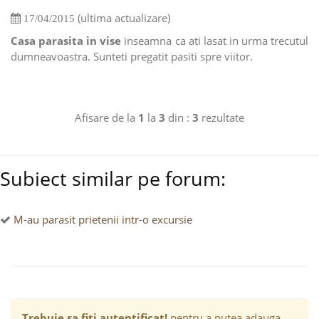
(ultima actualizare)
17/04/2015
Casa parasita in vise
inseamna ca ati lasat in urma trecutul
dumneavoastra. Sunteti pregatit pasiti spre viitor.
Afisare de la
1
la
3
din :
3
rezultate
Subiect similar pe forum:
M-au parasit prietenii intr-o excursie
Trebuie sa fiti autentificat!
pentru a putea adauga