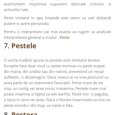
avertisment impotriva supunerii datorate criticilor si
actiunilor tale.
Peste inotand in apa limpede este semn ca veti dobandi
putere si avere personala.
Pentru o interpretare cat mai exacta va rugam sa analizati
interpretarea general a visului :
Peste
7.
Pestele
O veche traditie spune ca pestele este simbolul binelui.
Exceptie face doar visul cu peste mortsau cu peste scapat
din mana, din undita sau din navod, prevestind un necaz
sufletesc, o dezamagire. Daca cineva se va visa pescuind va
avea parte de un eveniment favorabil. Peste mare de vei
visa, un castig vei avea noroc inseamna. Pestele mare mai
poate insemna si faptul ca esti barfita. Peste mic- o paguba,
o lipsa in ceva vei avea. Daca o femeie insarcinata va visa un
peste iesindu-i din trup, va naste o fata.
8.
Pestera