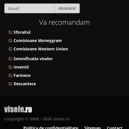
Abonare!
Va recomandam
Sforaitul
Comisioane Moneygram
Comisioane Western Union
Semnificatia viselor
Inventii
Farmece
Descantece
Copyright © 2008 - 2026 visele.ro
Politica de confidentialitate
Sitemap
Contact