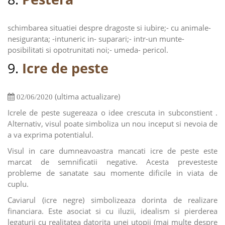
schimbarea situatiei despre dragoste si iubire;- cu animale-
nesiguranta; -intuneric in- suparari;- intr-un munte-
posibilitati si opotrunitati noi;- umeda- pericol.
9.
Icre de peste
(ultima actualizare)
02/06/2020
Icrele de peste sugereaza o idee crescuta in subconstient .
Alternativ, visul poate simboliza un nou inceput si nevoia de
a va exprima potentialul.
Visul in care dumneavoastra mancati icre de peste este
marcat de semnificatii negative. Acesta prevesteste
probleme de sanatate sau momente dificile in viata de
cuplu.
Caviarul (icre negre) simbolizeaza dorinta de realizare
financiara. Este asociat si cu iluzii, idealism si pierderea
legaturii cu realitatea datorita unei utopii (mai multe despre