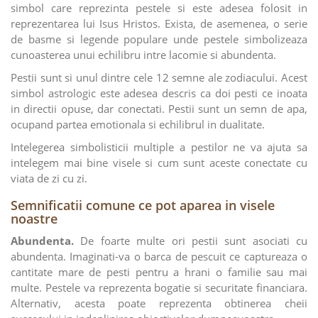
simbol care reprezinta pestele si este adesea folosit in
reprezentarea lui Isus Hristos. Exista, de asemenea, o serie
de basme si legende populare unde pestele simbolizeaza
cunoasterea unui echilibru intre lacomie si abundenta.
Pestii sunt si unul dintre cele 12 semne ale zodiacului. Acest
simbol astrologic este adesea descris ca doi pesti ce inoata
in directii opuse, dar conectati. Pestii sunt un semn de apa,
ocupand partea emotionala si echilibrul in dualitate.
Intelegerea simbolisticii multiple a pestilor ne va ajuta sa
intelegem mai bine visele si cum sunt aceste conectate cu
viata de zi cu zi.
Semnificatii comune ce pot aparea in visele
noastre
Abundenta.
De foarte multe ori pestii sunt asociati cu
abundenta. Imaginati-va o barca de pescuit ce captureaza o
cantitate mare de pesti pentru a hrani o familie sau mai
multe. Pestele va reprezenta bogatie si securitate financiara.
Alternativ, acesta poate reprezenta obtinerea cheii