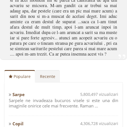
si in acel moment mi se parea ca cantitatea de apa din
acvariu se micsora. M-am gandit ca ar trebui sa mai
adaug apa, dar pestele (care era un pic mai mare acum) a
sarit din nou si m-a muscat de acelasi deget. Imi aduc
aminte ca eram destul de suparat ...saca ca l-am tinut
afara destul de mult timp, apoi l-am aruncat inpoi in
acvariu. Imediat dupa ce l-am aruncat a sarit sa ma muste
iar si pare forte agresiv... atunci am acopeit acvariu cu o
patura pe care o tineam stransa pe gura acvariului , pri ea
se simteau sariturile pestelui care parea si mai mare acum
.... apoi m-am trezit. Ca ar putea insemna acest vis ?
Populare
Recente
Sarpe
5,800,497 vizualizari
Sarpele ne invadeaza bucuros visele si este una din
imaginile onirice cele mai frecvente. Raman ...
Copil
4,306,728 vizualizari