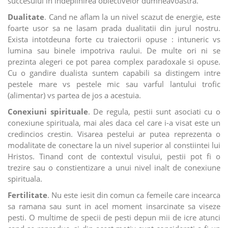
succesului in indeplinirea obiectivelor dumneavoastra.
Dualitate
. Cand ne aflam la un nivel scazut de energie, este
foarte usor sa ne lasam prada dualitatii din jurul nostru.
Exista intotdeuna forte cu traiectorii opuse : intuneric vs
lumina sau binele impotriva raului. De multe ori ni se
prezinta alegeri ce pot parea complex paradoxale si opuse.
Cu o gandire dualista suntem capabili sa distingem intre
pestele mare vs pestele mic sau varful lantului trofic
(alimentar) vs partea de jos a acestuia.
Conexiuni spirituale
. De regula, pestii sunt asociati cu o
conexiune spirituala, mai ales daca cel care i-a visat este un
credincios crestin. Visarea pestelui ar putea reprezenta o
modalitate de conectare la un nivel superior al constiintei lui
Hristos. Tinand cont de contextul visului, pestii pot fi o
trezire sau o constientizare a unui nivel inalt de conexiune
spirituala.
Fertilitate
. Nu este iesit din comun ca femeile care incearca
sa ramana sau sunt in acel moment insarcinate sa viseze
pesti. O multime de specii de pesti depun mii de icre atunci