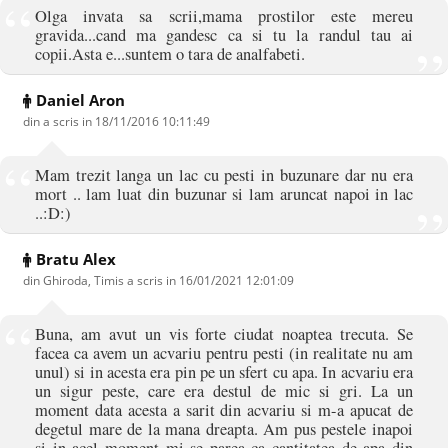
Olga invata sa scrii,mama prostilor este mereu
gravida...cand ma gandesc ca si tu la randul tau ai
copii.Asta e...suntem o tara de analfabeti.
Daniel Aron
din a scris in
18/11/2016 10:11:49
Mam trezit langa un lac cu pesti in buzunare dar nu era
mort .. lam luat din buzunar si lam aruncat napoi in lac
..:D:)
Bratu Alex
din Ghiroda, Timis a scris in
16/01/2021 12:01:09
Buna, am avut un vis forte ciudat noaptea trecuta. Se
facea ca avem un acvariu pentru pesti (in realitate nu am
unul) si in acesta era pin pe un sfert cu apa. In acvariu era
un sigur peste, care era destul de mic si gri. La un
moment data acesta a sarit din acvariu si m-a apucat de
degetul mare de la mana dreapta. Am pus pestele inapoi