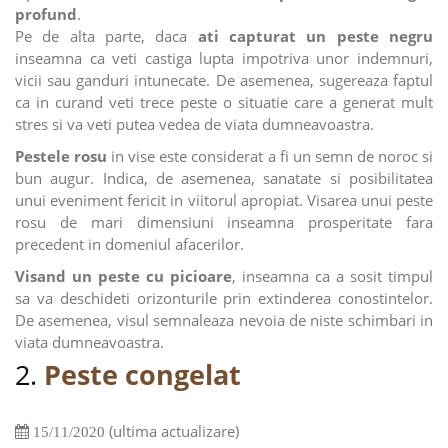
profund
.
Pe de alta parte, daca
ati capturat un peste negru
inseamna ca veti castiga lupta impotriva unor indemnuri,
vicii sau ganduri intunecate. De asemenea, sugereaza faptul
ca in curand veti trece peste o situatie care a generat mult
stres si va veti putea vedea de viata dumneavoastra.
Pestele rosu
in vise este considerat a fi un semn de noroc si
bun augur. Indica, de asemenea, sanatate si posibilitatea
unui eveniment fericit in viitorul apropiat. Visarea unui peste
rosu de mari dimensiuni inseamna prosperitate fara
precedent in domeniul afacerilor.
Visand un peste cu picioare
, inseamna ca a sosit timpul
sa va deschideti orizonturile prin extinderea conostintelor.
De asemenea, visul semnaleaza nevoia de niste schimbari in
viata dumneavoastra.
2.
Peste congelat
(ultima actualizare)
15/11/2020