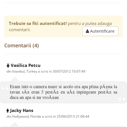
Trebuie sa fiti autentificat!
pentru a putea adauga
comentarii.
Autentificare
Comentarii (4)
Vasilica Petcu
din Istanbul, Turkey a scris in
30/07/2012 10:07:49
Eram intr-o camera mare si acolo era apa plina pÄ±na la
tavan sÄ± erau 3 pestÄ± eu aÄ± inpingeam pestÄ± sa
duca an apa si nu vroÄ±au
Jacky Hans
din Hollywood, Florida a scris in
25/06/2013 21:06:44