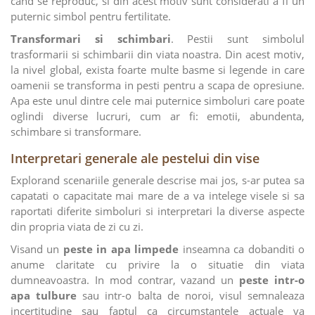
cand se reproduc, si din acest motiv sunt considerati a fi un
puternic simbol pentru fertilitate.
Transformari si schimbari
. Pestii sunt simbolul
trasformarii si schimbarii din viata noastra. Din acest motiv,
la nivel global, exista foarte multe basme si legende in care
oamenii se transforma in pesti pentru a scapa de opresiune.
Apa este unul dintre cele mai puternice simboluri care poate
oglindi diverse lucruri, cum ar fi: emotii, abundenta,
schimbare si transformare.
Interpretari generale ale pestelui din vise
Explorand scenariile generale descrise mai jos, s-ar putea sa
capatati o capacitate mai mare de a va intelege visele si sa
raportati diferite simboluri si interpretari la diverse aspecte
din propria viata de zi cu zi.
Visand un
peste in apa limpede
inseamna ca dobanditi o
anume claritate cu privire la o situatie din viata
dumneavoastra. In mod contrar, vazand un
peste intr-o
apa tulbure
sau intr-o balta de noroi, visul semnaleaza
incertitudine sau faptul ca circumstantele actuale va