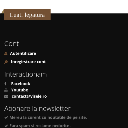
Luati legatura
Cont
Autentificare
Inregirstrare cont
Interactionam
Facebook
Youtube
contact@visele.ro
Abonare la newsletter
Mereu la curent cu noutatile de pe site.
Fara spam si reclame nedorite .