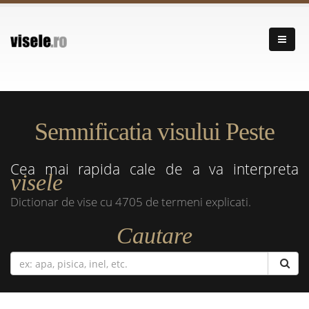
Semnificatia visului Peste
Cea mai rapida cale de a va interpreta
visele
Dictionar de vise cu 4705 de termeni explicati.
Cautare