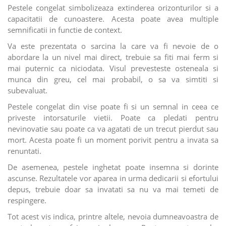
Pestele congelat simbolizeaza extinderea orizonturilor si a
capacitatii de cunoastere. Acesta poate avea multiple
semnificatii in functie de context.
Va este prezentata o sarcina la care va fi nevoie de o
abordare la un nivel mai direct, trebuie sa fiti mai ferm si
mai puternic ca niciodata. Visul prevesteste osteneala si
munca din greu, cel mai probabil, o sa va simtiti si
subevaluat.
Pestele congelat din vise poate fi si un semnal in ceea ce
priveste intorsaturile vietii. Poate ca pledati pentru
nevinovatie sau poate ca va agatati de un trecut pierdut sau
mort. Acesta poate fi un moment porivit pentru a invata sa
renuntati.
De asemenea, pestele inghetat poate insemna si dorinte
ascunse. Rezultatele vor aparea in urma dedicarii si efortului
depus, trebuie doar sa invatati sa nu va mai temeti de
respingere.
Tot acest vis indica, printre altele, nevoia dumneavoastra de