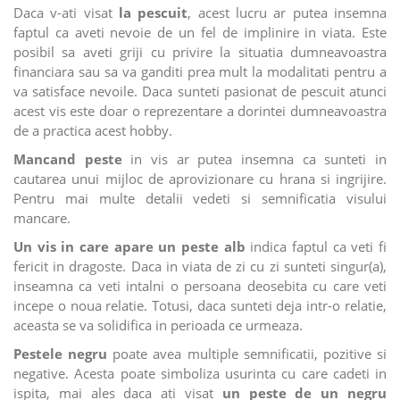
Daca v-ati visat
la pescuit
, acest lucru ar putea insemna
faptul ca aveti nevoie de un fel de implinire in viata. Este
posibil sa aveti griji cu privire la situatia dumneavoastra
financiara sau sa va ganditi prea mult la modalitati pentru a
va satisface nevoile. Daca sunteti pasionat de pescuit atunci
acest vis este doar o reprezentare a dorintei dumneavoastra
de a practica acest hobby.
Mancand peste
in vis ar putea insemna ca sunteti in
cautarea unui mijloc de aprovizionare cu hrana si ingrijire.
Pentru mai multe detalii vedeti si semnificatia visului
mancare.
Un vis in care apare un peste alb
indica faptul ca veti fi
fericit in dragoste. Daca in viata de zi cu zi sunteti singur(a),
inseamna ca veti intalni o persoana deosebita cu care veti
incepe o noua relatie. Totusi, daca sunteti deja intr-o relatie,
aceasta se va solidifica in perioada ce urmeaza.
Pestele negru
poate avea multiple semnificatii, pozitive si
negative. Acesta poate simboliza usurinta cu care cadeti in
ispita, mai ales daca ati visat
un peste de un negru