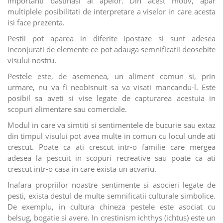
importanti bastinasi ai apelor. Din acest motiv, apar
multiplele posibilitati de interpretare a viselor in care acesta
isi face prezenta.
Pestii pot aparea in diferite ipostaze si sunt adesea
inconjurati de elemente ce pot adauga semnificatii deosebite
visului nostru.
Pestele este, de asemenea, un aliment comun si, prin
urmare, nu va fi neobisnuit sa va visati mancandu-l. Este
posibil sa aveti si vise legate de capturarea acestuia in
scopuri alimentare sau comerciale.
Modul in care va simtiti si sentimentele de bucurie sau extaz
din timpul visului pot avea multe in comun cu locul unde ati
crescut. Poate ca ati crescut intr-o familie care mergea
adesea la pescuit in scopuri recreative sau poate ca ati
crescut intr-o casa in care exista un acvariu.
Inafara propriilor noastre sentimente si asocieri legate de
pesti, exista destul de multe semnificatii culturale simbolice.
De exemplu, in cultura chineza pestele este asociat cu
belsug, bogatie si avere. In crestinism ichthys (ichtus) este un