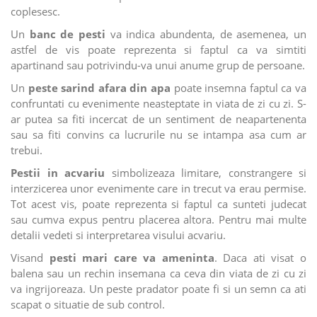
coplesesc.
Un
banc de pesti
va indica abundenta, de asemenea, un
astfel de vis poate reprezenta si faptul ca va simtiti
apartinand sau potrivindu-va unui anume grup de persoane.
Un
peste sarind afara din apa
poate insemna faptul ca va
confruntati cu evenimente neasteptate in viata de zi cu zi. S-
ar putea sa fiti incercat de un sentiment de neapartenenta
sau sa fiti convins ca lucrurile nu se intampa asa cum ar
trebui.
Pestii in acvariu
simbolizeaza limitare, constrangere si
interzicerea unor evenimente care in trecut va erau permise.
Tot acest vis, poate reprezenta si faptul ca sunteti judecat
sau cumva expus pentru placerea altora. Pentru mai multe
detalii vedeti si interpretarea visului acvariu.
Visand
pesti mari care va ameninta
. Daca ati visat o
balena sau un rechin insemana ca ceva din viata de zi cu zi
va ingrijoreaza. Un peste pradator poate fi si un semn ca ati
scapat o situatie de sub control.