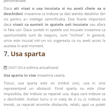
personalitate.
Daca
ati visat o usa incuiata si nu aveti cheie sa o
deschideti
inseamna ca trebuie sa dati atentie detaliilor din
vis pentru a-i intelege semnificatia. Este foarte important
daca
visati ca sunteti in spatele usii incuiate
sau afara
in fata usii. Daca sunteti in spatele usii incuiate inseamna ca
oportunitatile sunt de neajuns, sunt "inchise". In general,
orice este incuiat intr-un vis sugereaza ca nu aveti acces la
acestea in acel moment.
7.
Usa sparta
(ultima actualizare)
29/07/2014
Usa sparta in vise
inseamna cearta.
Totusi, usa sparta este un simbol unic, usa in sine
reprezentand un obstacol. Fiind sparta nu este chiar
impasibila, dar trebuie sa reparati usa, dupa care trebuie sa
o deschideti. Acelasi lucru si in viata de zi cu zi, trebuie sa
treceti, sa reparati anumite obstacole, relatii, apoi va puteti