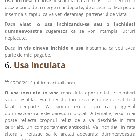
Usa inchisa in vise
inseamna ca ati reusit sa pierdeti o
ocazie buna de a merge mai departe, de a avansa. Mai poate
insemna si faptul ca va veti dezamagi partenerul de viata.
Daca
visati o usa inchizandu-se sau o inchideti
dumneavoastra
sugereaza ca se vor intampla lucruri
neplacute.
Daca
in vis cineva inchide o usa
inseamna ca veti avea
parte de mici pagube.
6.
Usa incuiata
(ultima actualizare)
05/08/2016
O usa incuiata in vise
reprezinta oportunitati, schimbari
sau accesul la ceva din viata dumneavoastra de care ati fost
lasat deoparte. Va simtiti exclus sau ca progresul
dumneavoastra este oarecum blocat. Alternativ, visul mai
poate reflecta propriul refuz de a va deschide in fata
celorlalti, un comportament antisocial. Va inchideti in fata
altora si refuzati sa le aratati adevarata dumneavoastra