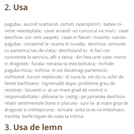
2.
Usa
paguba;- auzind scartaind- certuri, neampliniri;- bataie in-
veste neasteptata;- casei arzand- un cunoscut va muri;- casei
deschisa- vor veni oaspeti;- casei in flacari- moarte;- cazuta-
paguba;- ciocanind la- soarta iti surade;- deschisa- armonie
cu partenrul tau de viata;- deschizand tu- iti faci noi
cunostinte la serviciu, afli o taina;- din fata unei case- noroc
in dragoste;- furata- nevasta ta este bolnava;- inchide-
paguba mica;- inchisa- iti vei dezamagi partenerul;-
inchizand- lucruri neplacute;- iti suna la- vei da cu ochii de
femei barfitoare;- ingramadit dupa- probleme greu de
rezolvat;- lacuiesti o- ai un mare grad de control si
responsabilitate;- obloane la- castig;- pe jumatate deschisa-
relatii sentimentale bune si placute;- suni la- ai mare grija de
dragoste si intelepciune;- stricata- sotia ta se va imbolnavi;-
trantita- barfe legate de viata ta intima.
3.
Usa de lemn