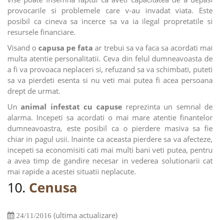
provocarile si problemele care v-au invadat viata. Este
posibil ca cineva sa incerce sa va ia ilegal propretatile si
resursele financiare.
Visand o
capusa pe fata
ar trebui sa va faca sa acordati mai
multa atentie personalitatii. Ceva din felul dumneavoasta de
a fi va provoaca neplaceri si, refuzand sa va schimbati, puteti
sa va pierdeti esenta si nu veti mai putea fi acea persoana
drept de urmat.
Un
animal infestat cu capuse
reprezinta un semnal de
alarma. Incepeti sa acordati o mai mare atentie finantelor
dumneavoastra, este posibil ca o pierdere masiva sa fie
chiar in pagul usii. Inainte ca aceasta pierdere sa va afecteze,
incepeti sa economisiti cati mai multi bani veti putea, pentru
a avea timp de gandire necesar in vederea solutionarii cat
mai rapide a acestei situatii neplacute.
10.
Cenusa
(ultima actualizare)
24/11/2016