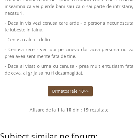
inseamna ca vei pierde bani sau ca o sai parte de intristare,
necazuri.
- Daca in vis vezi cenusa care arde - o persona necunoscuta
te iubeste in taina.
- Cenusa calda - doliu.
- Cenusa rece - vei iubi pe cineva dar acea persona nu va
prea avea sentimente fata de tine.
- Daca ai visat o urna cu cenusa - prea mult entuziasm fata
de ceva, ai grija sa nu fi dezamagit(a).
Urmatoarele 10>>
Afisare de la
1
la
10
din :
19
rezultate
Subiect similar pe forum: