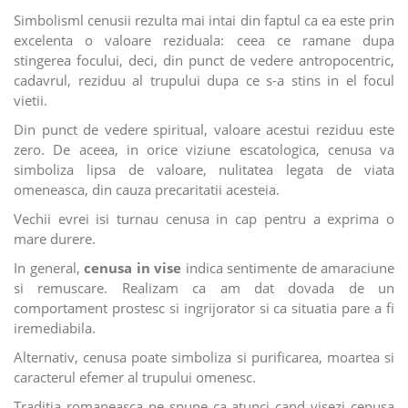
Simbolisml cenusii rezulta mai intai din faptul ca ea este prin
excelenta o valoare reziduala: ceea ce ramane dupa
stingerea focului, deci, din punct de vedere antropocentric,
cadavrul, reziduu al trupului dupa ce s-a stins in el focul
vietii.
Din punct de vedere spiritual, valoare acestui reziduu este
zero. De aceea, in orice viziune escatologica, cenusa va
simboliza lipsa de valoare, nulitatea legata de viata
omeneasca, din cauza precaritatii acesteia.
Vechii evrei isi turnau cenusa in cap pentru a exprima o
mare durere.
In general,
cenusa in vise
indica sentimente de amaraciune
si remuscare. Realizam ca am dat dovada de un
comportament prostesc si ingrijorator si ca situatia pare a fi
iremediabila.
Alternativ, cenusa poate simboliza si purificarea, moartea si
caracterul efemer al trupului omenesc.
Traditia romaneasca ne spune ca atunci cand visezi cenusa