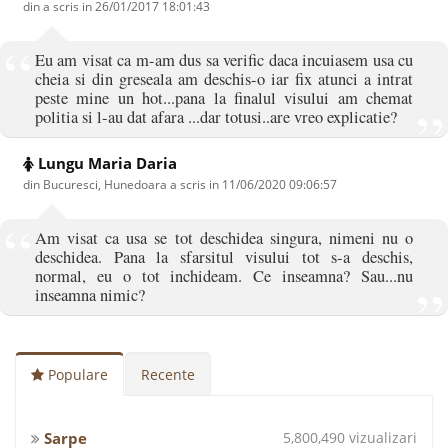
din a scris in
26/01/2017 18:01:43
Eu am visat ca m-am dus sa verific daca incuiasem usa cu
cheia si din greseala am deschis-o iar fix atunci a intrat
peste mine un hot...pana la finalul visului am chemat
politia si l-au dat afara ...dar totusi..are vreo explicatie?
Lungu Maria Daria
din Bucuresci, Hunedoara a scris in
11/06/2020 09:06:57
Am visat ca usa se tot deschidea singura, nimeni nu o
deschidea. Pana la sfarsitul visului tot s-a deschis,
normal, eu o tot inchideam. Ce inseamna? Sau...nu
inseamna nimic?
Populare
Recente
Sarpe
5,800,490 vizualizari