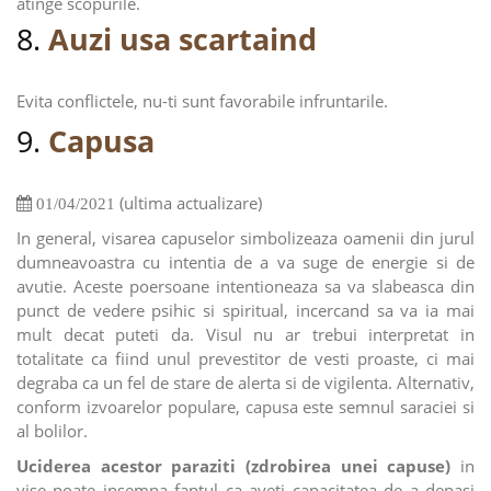
atinge scopurile.
8.
Auzi usa scartaind
Evita conflictele, nu-ti sunt favorabile infruntarile.
9.
Capusa
(ultima actualizare)
01/04/2021
In general, visarea capuselor simbolizeaza oamenii din jurul
dumneavoastra cu intentia de a va suge de energie si de
avutie. Aceste poersoane intentioneaza sa va slabeasca din
punct de vedere psihic si spiritual, incercand sa va ia mai
mult decat puteti da. Visul nu ar trebui interpretat in
totalitate ca fiind unul prevestitor de vesti proaste, ci mai
degraba ca un fel de stare de alerta si de vigilenta. Alternativ,
conform izvoarelor populare, capusa este semnul saraciei si
al bolilor.
Uciderea acestor paraziti (zdrobirea unei capuse)
in
vise poate insemna faptul ca aveti capacitatea de a depasi