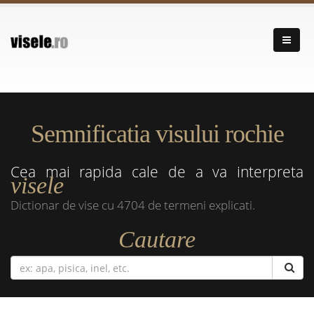
Semnificatia visului rochie
Cea mai rapida cale de a va interpreta
visele
Dictionar de vise cu 4704 de termeni explicati.
Cautare