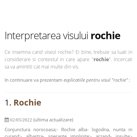
Interpretarea visului
rochie
Ce insemna cand visezi rochie? Ei bine, trebuie sa luati in
considerare si contextul in care apare "
rochie
". Incercati
sa va amintiti cat mai multe din vis.
In continuare va prezentam
explicatiile pentru visul "rochie"
:
1.
Rochie
(ultima actualizare)
02/05/2022
Conjunctura norocoasa;- Rochie alba- logodna, nunta in
curand;- albastra- sperante implinite;- arzand- insulte;-