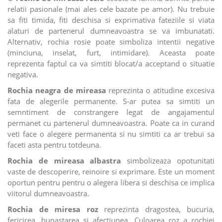
relatii pasionale (mai ales cele bazate pe amor). Nu trebuie
sa fiti timida, fiti deschisa si exprimativa fateziile si viata
alaturi de partenerul dumneavoastra se va imbunatati.
Alternativ, rochia rosie poate simboliza intentii negative
(minciuna, inselat, furt, intimidare). Aceasta poate
reprezenta faptul ca va simtiti blocat/a acceptand o situatie
negativa.
Rochia neagra de mireasa
reprezinta o atitudine excesiva
fata de alegerile permanente. S-ar putea sa simtiti un
semntiment de constrangere legat de angajamentul
permanet cu partenerul dumneavoastra. Poate ca in curand
veti face o alegere permanenta si nu simtiti ca ar trebui sa
faceti asta pentru totdeuna.
Rochia de mireasa albastra
simbolizeaza opotunitati
vaste de descoperire, reinoire si exprimare. Este un moment
oportun pentru pentru o alegera libera si deschisa ce implica
viitorul dumneavoastra.
Rochia de miresa roz
reprezinta dragostea, bucuria,
fericirea, bunastarea si afectiunea. Culoarea roz a rochiei