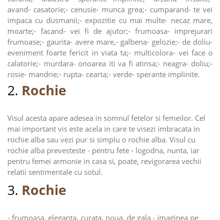
avand- casatorie;- cenusie- munca grea;- cumparand- te vei
impaca cu dusmanii;- expozitie cu mai multe- necaz mare,
moarte;- facand- vei fi de ajutor;- frumoasa- imprejurari
frumoase;- gaurita- avere mare,- galbena- gelozie;- de doliu-
eveniment foarte fericit in viata ta;- multicolora- vei face o
calatorie;- murdara- onoarea iti va fi atinsa;- neagra- doliu;-
rosie- mandrie;- rupta- cearta;- verde- sperante implinite.
2.
Rochie
Visul acesta apare adesea in somnul fetelor si femeilor. Cel
mai important vis este acela in care te visezi imbracata in
rochie alba sau vezi pur si simplu o rochie alba. Visul cu
rochie alba prevesteste - pentru fete - logodna, nunta, iar
pentru femei armonie in casa si, poate, revigorarea vechii
relatii sentimentale cu sotul.
3.
Rochie
- frumoasa, eleganta, curata, noua, de gala - imaginea pe