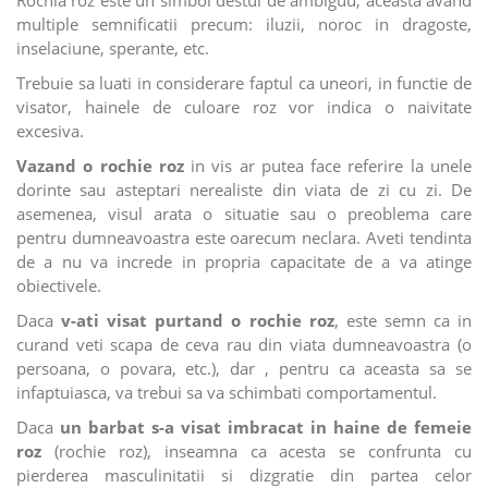
Rochia roz este un simbol destul de ambiguu, aceasta avand
multiple semnificatii precum: iluzii, noroc in dragoste,
inselaciune, sperante, etc.
Trebuie sa luati in considerare faptul ca uneori, in functie de
visator, hainele de culoare roz vor indica o naivitate
excesiva.
Vazand o rochie roz
in vis ar putea face referire la unele
dorinte sau asteptari nerealiste din viata de zi cu zi. De
asemenea, visul arata o situatie sau o preoblema care
pentru dumneavoastra este oarecum neclara. Aveti tendinta
de a nu va increde in propria capacitate de a va atinge
obiectivele.
Daca
v-ati visat purtand o rochie roz
, este semn ca in
curand veti scapa de ceva rau din viata dumneavoastra (o
persoana, o povara, etc.), dar , pentru ca aceasta sa se
infaptuiasca, va trebui sa va schimbati comportamentul.
Daca
un barbat s-a visat imbracat in haine de femeie
roz
(rochie roz), inseamna ca acesta se confrunta cu
pierderea masculinitatii si dizgratie din partea celor