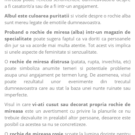
a fi casatorit/a sau de a fi intr-un angajament.
Albul este culoarea puritatii
si visele despre o rochie alba
sunt mereu legate de emotiile dumneavoastra.
Proband o rochie de miresa (alba) intr-un magazin de
specialitate
poate sugera faptul ca va doriti ca persoanele
din jur sa va acorde mai multa atentie. Tot acest vis implica
si unele aspecte de feminitate si senzualitate.
O
rochie de miresa distrusa
(patata, rupta, invechita, etc)
poate simboliza anumite temeri si potentiale probleme
asupa unui angajament pe termen lung. De asemenea, visul
poate rezultatul unor evenimente din trecutul
dumneavoastra care au stat la baza unei nunte ruinate sau
imperfecte.
Visul in care
vi-ati cusut sau decorat propria rochie de
mireasa
este un avertisment cu privire la planurile ce nu
trebuie dezvaluite in prealabil altor persoane, deoarece este
posibil ca acestea sa nu se concretizeze.
O
rochie de mireasa rosie
scoate la lumina dorinte pentru