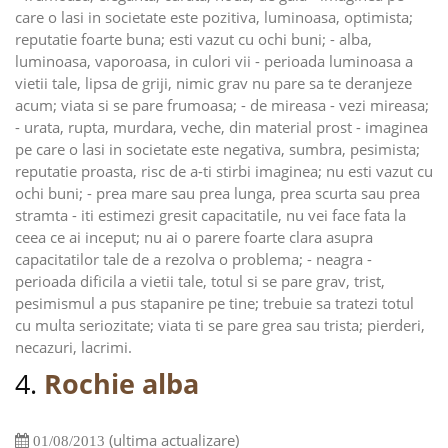
care o lasi in societate este pozitiva, luminoasa, optimista;
reputatie foarte buna; esti vazut cu ochi buni; - alba,
luminoasa, vaporoasa, in culori vii - perioada luminoasa a
vietii tale, lipsa de griji, nimic grav nu pare sa te deranjeze
acum; viata si se pare frumoasa; - de mireasa - vezi mireasa;
- urata, rupta, murdara, veche, din material prost - imaginea
pe care o lasi in societate este negativa, sumbra, pesimista;
reputatie proasta, risc de a-ti stirbi imaginea; nu esti vazut cu
ochi buni; - prea mare sau prea lunga, prea scurta sau prea
stramta - iti estimezi gresit capacitatile, nu vei face fata la
ceea ce ai inceput; nu ai o parere foarte clara asupra
capacitatilor tale de a rezolva o problema; - neagra -
perioada dificila a vietii tale, totul si se pare grav, trist,
pesimismul a pus stapanire pe tine; trebuie sa tratezi totul
cu multa seriozitate; viata ti se pare grea sau trista; pierderi,
necazuri, lacrimi.
4.
Rochie alba
(ultima actualizare)
01/08/2013