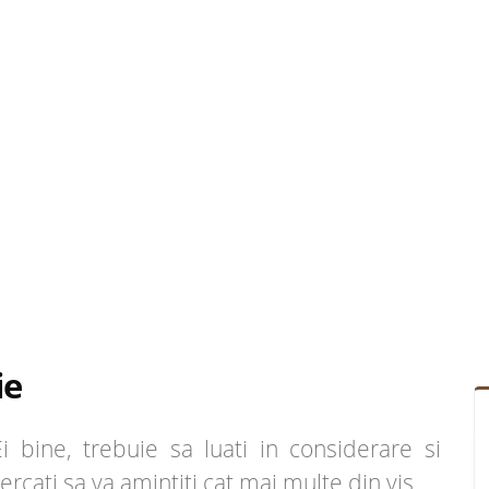
ie
bine, trebuie sa luati in considerare si
cercati sa va amintiti cat mai multe din vis.