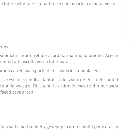
rea intereselor tale- cu barba- caz de moarte- cocheta- veste
itiv.
i emotii carora trebuie acordata mai multa atentie. Aceste
inta d a-ti asculta vocea interioara.
mna ca veti avea parte de o calatorie cu neplaceri.
, acest lucru indica faptul ca in viata de zi cu zi sunteti
tiunile voastre. Fiti atenti la actiunile voastre din perioada
faceti ceva gresit.
tea sa fie vorba de dragostea pe care o simtiti pentru acea