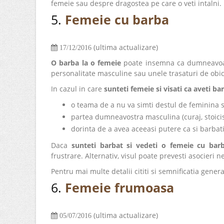
femeie sau despre dragostea pe care o veti intalni.
5.
Femeie cu barba
(ultima actualizare)
17/12/2016
O barba la o femeie
poate insemna ca dumneavoast
personalitate masculine sau unele trasaturi de obic
In cazul in care
sunteti femeie si visati ca aveti ba
o teama de a nu va simti destul de feminina s
partea dumneavostra masculina (curaj, stoicis
dorinta de a avea aceeasi putere ca si barbati
Daca
sunteti barbat si vedeti o femeie cu bar
frustrare. Alternativ, visul poate prevesti asocieri 
Pentru mai multe detalii cititi si semnificatia gener
6.
Femeie frumoasa
(ultima actualizare)
05/07/2016