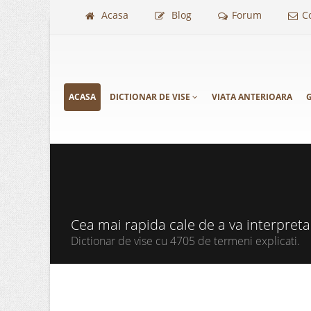
Acasa
Blog
Forum
C
ACASA
DICTIONAR DE VISE
VIATA ANTERIOARA
G
Cea mai rapida cale de a va interpret
Dictionar de vise cu 4705 de termeni explicati.