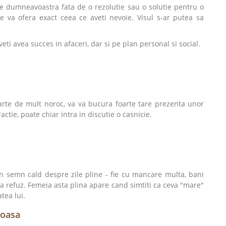
e dumneavoastra fata de o rezolutie sau o solutie pentru o
e va ofera exact ceea ce aveti nevoie. Visul s-ar putea sa
ti avea succes in afaceri, dar si pe plan personal si social.
arte de mult noroc, va va bucura foarte tare prezenta unor
actie, poate chiar intra in discutie o casnicie.
n semn cald despre zile pline - fie cu mancare multa, bani
a refuz. Femeia asta plina apare cand simtiti ca ceva "mare"
tea lui.
doasa