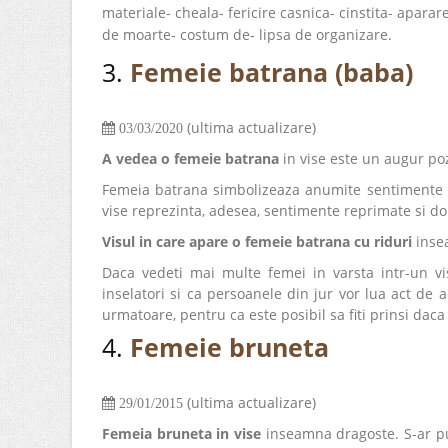
materiale- cheala- fericire casnica- cinstita- apara
de moarte- costum de- lipsa de organizare.
3.
Femeie batrana (baba)
(ultima actualizare)
03/03/2020
A vedea o femeie batrana
in vise este un augur poz
Femeia batrana simbolizeaza anumite sentimente s
vise reprezinta, adesea, sentimente reprimate si dor
Visul in care apare o femeie batrana cu riduri
insea
Daca vedeti mai multe femei in varsta intr-un vis
inselatori si ca persoanele din jur vor lua act de ac
urmatoare, pentru ca este posibil sa fiti prinsi daca 
4.
Femeie bruneta
(ultima actualizare)
29/01/2015
Femeia bruneta in vise
inseamna dragoste. S-ar pu