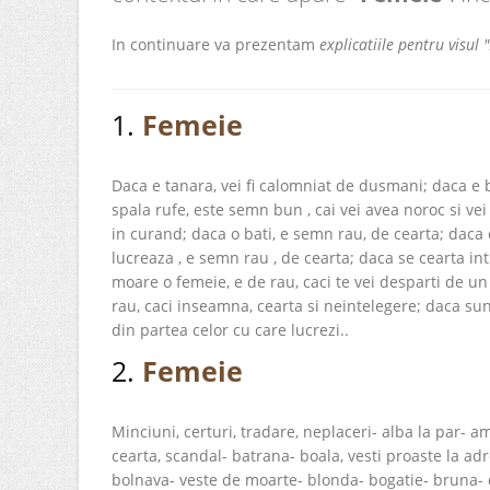
In continuare va prezentam
explicatiile pentru visul 
1.
Femeie
Daca e tanara, vei fi calomniat de dusmani; daca e 
spala rufe, este semn bun , cai vei avea noroc si vei
in curand; daca o bati, e semn rau, de cearta; daca 
lucreaza , e semn rau , de cearta; daca se cearta int
moare o femeie, e de rau, caci te vei desparti de un 
rau, caci inseamna, cearta si neintelegere; daca sun
din partea celor cu care lucrezi..
2.
Femeie
Minciuni, certuri, tradare, neplaceri- alba la par- a
cearta, scandal- batrana- boala, vesti proaste la ad
bolnava- veste de moarte- blonda- bogatie- bruna- d