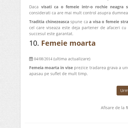
Daca
visati ca o femeie intr-o rochie neagra 
considerati ca are mai mult control asupra dumneav
Traditia chinezeasca
spune ca
a visa o femeie str
cel care viseaza este deja partener de afaceri cu o
succesul este garantat.
10.
Femeie moarta
(ultima actualizare)
04/08/2014
Femeia moarta in vise
prezice tradarea grava a unu
apasau pe suflet de mult timp.
Urm
Afisare de la
1