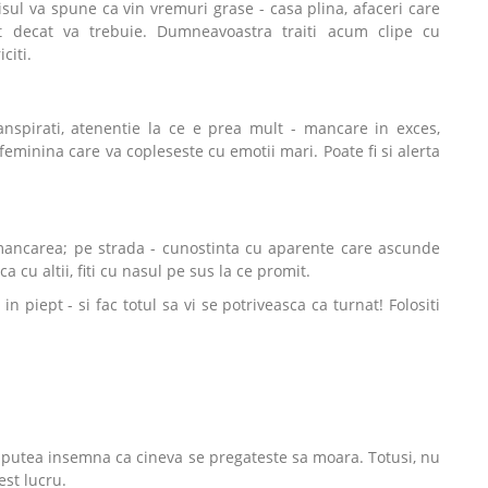
isul va spune ca vin vremuri grase - casa plina, afaceri care
 decat va trebuie. Dumneavoastra traiti acum clipe cu
citi.
anspirati, atenentie la ce e prea mult - mancare in exces,
feminina care va copleseste cu emotii mari. Poate fi si alerta
u mancarea; pe strada - cunostinta cu aparente care ascunde
 cu altii, fiti cu nasul pe sus la ce promit.
in piept - si fac totul sa vi se potriveasca ca turnat! Folositi
putea insemna ca cineva se pregateste sa moara. Totusi, nu
est lucru.