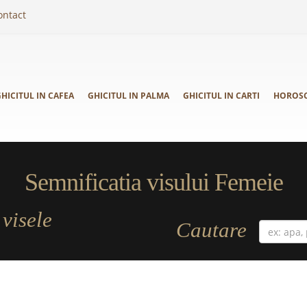
ontact
HICITUL IN CAFEA
GHICITUL IN PALMA
GHICITUL IN CARTI
HOROS
Semnificatia visului Femeie
visele
a
Cautare