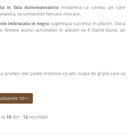
sta in fata dumneavoastra
inseamna ca cineva, pe care
oastra, va urmareste fiercare miscare.
anie imbracata in negru
sugereaza succesul in afaceri. Daca
 femeie atunci activitatea in afaceri va fi foarte buna, iar
i prieten, dar poate insemna ca veti scapa de grijile care va
atoarele 10>>
la
10
din :
12
rezultate