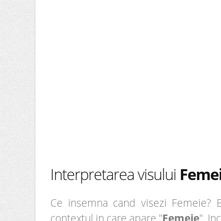
Interpretarea visului
Feme
Ce insemna cand visezi Femeie? Ei 
contextul in care apare "
Femeie
". In