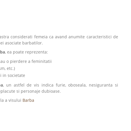
ra considerati femeia ca avand anumite caracteristici de
ei asociate barbatilor.
rba
, ea poate reprezenta:
au o pierdere a feminitatii
m, etc.)
i in societate
ba
, un astfel de vis indica furie, oboseala, nesiguranta si
neplacute si personaje dubioase.
ala a visului
Barba