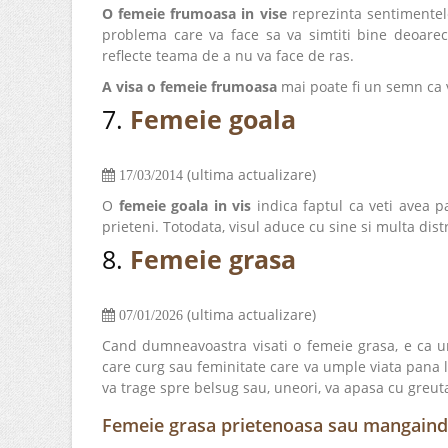
O femeie frumoasa in vise
reprezinta sentimentel
problema care va face sa va simtiti bine deoarec
reflecte teama de a nu va face de ras.
A visa o femeie frumoasa
mai poate fi un semn ca ve
7.
Femeie goala
(ultima actualizare)
17/03/2014
O
femeie goala in vis
indica faptul ca veti avea p
prieteni. Totodata, visul aduce cu sine si multa distr
8.
Femeie grasa
(ultima actualizare)
07/01/2026
Cand dumneavoastra visati o femeie grasa, e ca u
care curg sau feminitate care va umple viata pana l
va trage spre belsug sau, uneori, va apasa cu greuta
Femeie grasa prietenoasa sau mangain