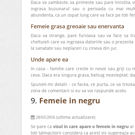
Daca va zambeste, va primeste sau pare linistita, v
ingrasa buzunarul sau o perioada cu mai mult
abundenta, ca un ospat lung care va face pe toti feri
Femeie grasa greoaie sau enervanta
Daca va strange, pare furioasa sau va face sa tr
cheltuieli care va ingroasa datoriile sau o prezenta 
la sanatate sau neplaceri cu cineva din jur.
Unde apare ea
In casa - familie care creste in nevoi sau griji c
ceva. Daca era singura grasa, belsug neasteptat; daca
Spuneti-mi detalii - ce facea, ce purta, ce va trezea 
zona de comentarii si eu va voi raspunde acolo.
9.
Femeie in negru
(ultima actualizare)
28/03/2016
Se pare ca
visul in care apare o femeie in negru
ar 
toti talmacitorii considera ca acest vis sugereaza ac