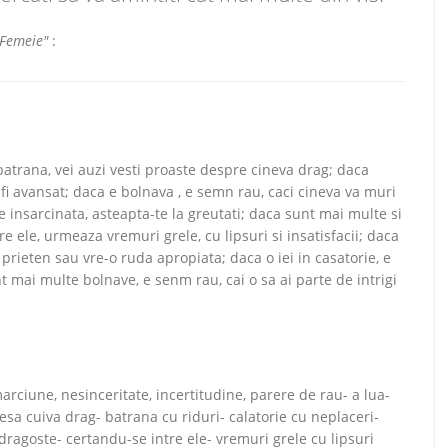
"Femeie"
:
batrana, vei auzi vesti proaste despre cineva drag; daca
 fi avansat; daca e bolnava , e semn rau, caci cineva va muri
e insarcinata, asteapta-te la greutati; daca sunt mai multe si
re ele, urmeaza vremuri grele, cu lipsuri si insatisfacii; daca
prieten sau vre-o ruda apropiata; daca o iei in casatorie, e
t mai multe bolnave, e senm rau, cai o sa ai parte de intrigi
marciune, nesinceritate, incertitudine, parere de rau- a lua-
resa cuiva drag- batrana cu riduri- calatorie cu neplaceri-
ragoste- certandu-se intre ele- vremuri grele cu lipsuri