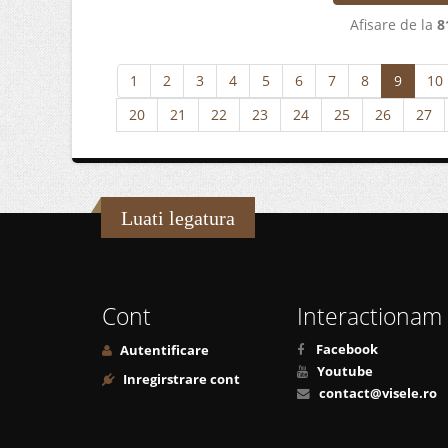
Afisare de la
8
1
2
3
4
5
6
7
8
9
10
20
21
22
23
24
25
26
27
Luati legatura
Cont
Interactionam
Facebook
Autentificare
Youtube
Inregirstrare cont
contact@visele.ro