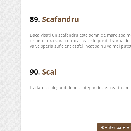
89.
Scafandru
Daca visati un scafandru este semn de mare spaima, 
o sperietura sora cu moartea,este posibil vorba de
va va speria suficient astfel incat sa nu va mai pute
90.
Scai
tradare;- culegand- lene;- intepandu-te- cearta;- ma
Anterioarele 