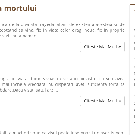
a mortului
Inca de la o varsta frageda, aflam de existenta acesteia si, de
eptatnd sa vina, fie in viata celor dragi noua, fie in propria
dragi sau a oameni ...
Citeste Mai Mult
eagra in viata dumneavoastra se apropie,astfel ca veti avea
ai incheia vreodata, nu disperati, aveti suficienta forta sa
bdare.Daca visati satul arz ...
Citeste Mai Mult
Unii talmacitori spun ca visul poate insemna si un avertisment