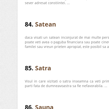
sever adresat constiintei. ...
84.
Satean
daca visati un satean inconjurat de mai multe per
poate veti avea o paguba financiara sau poate cin
familei sau vreun prieten apropiat, este posibil sa a
85.
Satra
Visul in care vizitati o satra inseamna ca veti pri
parti fata de dumneavoastra sa fie nefavorabila. ...
86.
Sauna