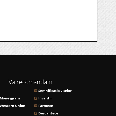
Va recomandam
Semnificatia viselor
 Moneygram
Inventii
 Western Union
Farmece
Descantece