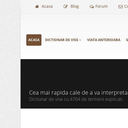
Acasa
Blog
Forum
C
ACASA
DICTIONAR DE VISE
VIATA ANTERIOARA
G
Cea mai rapida cale de a va interpret
Dictionar de vise cu 4704 de termeni explicati.