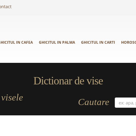
ontact
HICITUL IN CAFEA
GHICITUL IN PALMA
GHICITUL IN CARTI
HOROS
Dictionar de vise
visele
a
Cautare