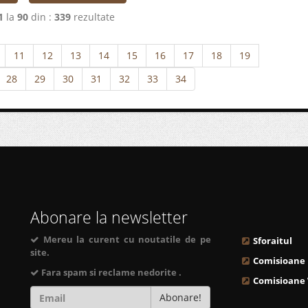
1
la
90
din :
339
rezultate
11
12
13
14
15
16
17
18
19
28
29
30
31
32
33
34
Abonare la newsletter
Mereu la curent cu noutatile de pe
Sforaitul
site.
Comisioane
Fara spam si reclame nedorite .
Comisioane
Abonare!