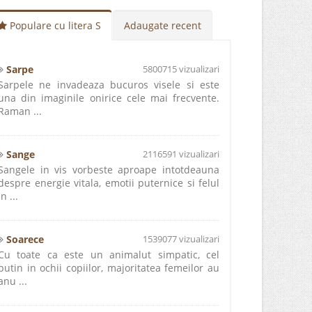
Populare cu litera S
Adaugate recent
Sarpe
5800715 vizualizari
Sarpele ne invadeaza bucuros visele si este
una din imaginile onirice cele mai frecvente.
Raman ...
Sange
2116591 vizualizari
Sangele in vis vorbeste aproape intotdeauna
despre energie vitala, emotii puternice si felul
in ...
Soarece
1539077 vizualizari
Cu toate ca este un animalut simpatic, cel
putin in ochii copiilor, majoritatea femeilor au
anu ...