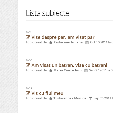
Lista subiecte
421
Vise despre par, am visat par
Topic creat de
Raducanu Iuliana
Oct 10 2011 la 
422
Am visat un batran, vise cu batrani
Topic creat de
Maria Tanzschuh
Sep 27 2011 la 
423
Vis cu fiul meu
Topic creat de
Tudorancea Monica
Sep 26 2011 l