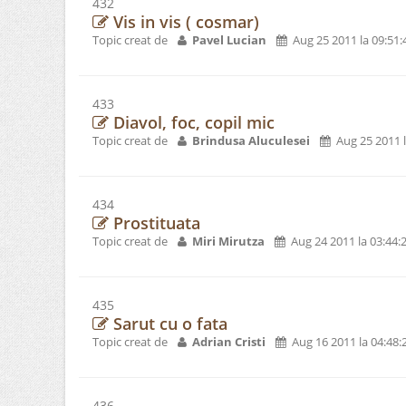
432
Vis in vis ( cosmar)
Topic creat de
Pavel Lucian
Aug 25 2011 la 09:51
433
Diavol, foc, copil mic
Topic creat de
Brindusa Aluculesei
Aug 25 2011 
434
Prostituata
Topic creat de
Miri Mirutza
Aug 24 2011 la 03:44
435
Sarut cu o fata
Topic creat de
Adrian Cristi
Aug 16 2011 la 04:48
436