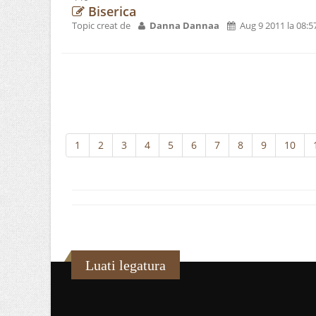
Biserica
Topic creat de
Danna Dannaa
Aug 9 2011 la 08:5
1
2
3
4
5
6
7
8
9
10
Luati legatura