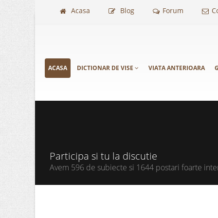
Acasa
Blog
Forum
C
ACASA
DICTIONAR DE VISE
VIATA ANTERIOARA
G
Participa si tu la discutie
Avem 596 de subiecte si 1644 postari foarte inte