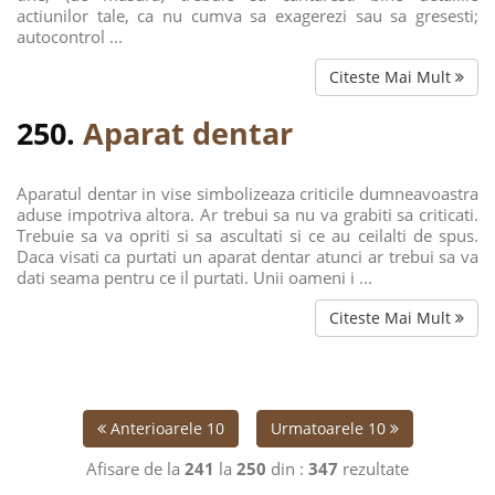
actiunilor tale, ca nu cumva sa exagerezi sau sa gresesti;
autocontrol ...
Citeste Mai Mult
250.
Aparat dentar
Aparatul dentar in vise simbolizeaza criticile dumneavoastra
aduse impotriva altora. Ar trebui sa nu va grabiti sa criticati.
Trebuie sa va opriti si sa ascultati si ce au ceilalti de spus.
Daca visati ca purtati un aparat dentar atunci ar trebui sa va
dati seama pentru ce il purtati. Unii oameni i ...
Citeste Mai Mult
Anterioarele 10
Urmatoarele 10
Afisare de la
241
la
250
din :
347
rezultate