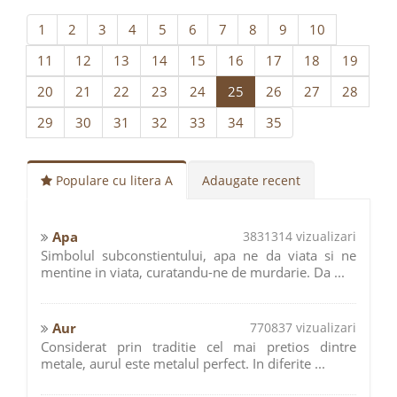
1
2
3
4
5
6
7
8
9
10
11
12
13
14
15
16
17
18
19
20
21
22
23
24
25
26
27
28
29
30
31
32
33
34
35
Populare cu litera A
Adaugate recent
Apa
3831314 vizualizari
Simbolul subconstientului, apa ne da viata si ne
mentine in viata, curatandu-ne de murdarie. Da ...
Aur
770837 vizualizari
Considerat prin traditie cel mai pretios dintre
metale, aurul este metalul perfect. In diferite ...