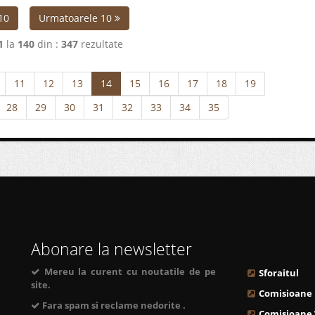
10
Urmatoarele 10
1
la
140
din :
347
rezultate
11
12
13
14
15
16
17
18
19
28
29
30
31
32
33
34
35
Abonare la newsletter
Mereu la curent cu noutatile de pe
Sforaitul
site.
Comisioane
Fara spam si reclame nedorite .
Comisioane