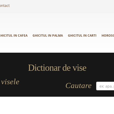
ontact
HICITUL IN CAFEA
GHICITUL IN PALMA
GHICITUL IN CARTI
HOROS
Dictionar de vise
visele
a
Cautare