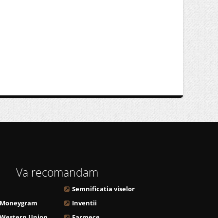
Va recomandam
Semnificatia viselor
 Moneygram
Inventii
 Western Union
Farmece