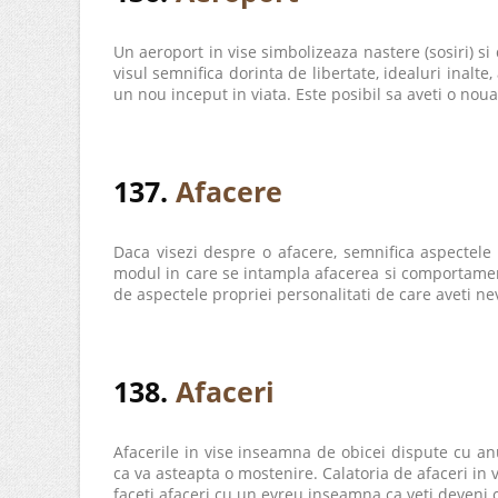
Un aeroport in vise simbolizeaza nastere (sosiri) si 
visul semnifica dorinta de libertate, idealuri inalte
un nou inceput in viata. Este posibil sa aveti o noua 
137.
Afacere
Daca visezi despre o afacere, semnifica aspectele 
modul in care se intampla afacerea si comportamentul
de aspectele propriei personalitati de care aveti nev
138.
Afaceri
Afacerile in vise inseamna de obicei dispute cu a
ca va asteapta o mostenire. Calatoria de afaceri in 
faceti afaceri cu un evreu inseamna ca veti deveni c