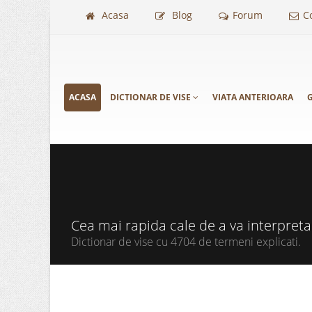
Acasa
Blog
Forum
C
ACASA
DICTIONAR DE VISE
VIATA ANTERIOARA
G
Cea mai rapida cale de a va interpret
Dictionar de vise cu 4704 de termeni explicati.