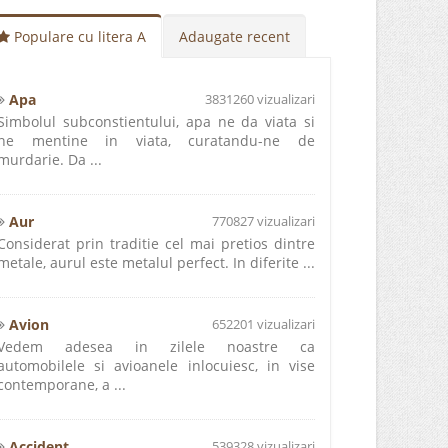
Populare cu litera A
Adaugate recent
Apa
3831260 vizualizari
Simbolul subconstientului, apa ne da viata si
ne mentine in viata, curatandu-ne de
murdarie. Da ...
Aur
770827 vizualizari
Considerat prin traditie cel mai pretios dintre
metale, aurul este metalul perfect. In diferite ...
Avion
652201 vizualizari
Vedem adesea in zilele noastre ca
automobilele si avioanele inlocuiesc, in vise
contemporane, a ...
Accident
539328 vizualizari