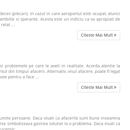
deces (plecari). In cazul in care aeroportul este ocupat, atunci
, ambitie si sperante. Acesta este un indiciu ca va apropiati de
relat ...
Citeste Mai Mult
si problemele pe care le aveti in realitate. Acorda atentie la
 din timpul afacerii. Alternativ, visul afacere, poate fi legat
oie pentru a face ...
Citeste Mai Mult
numite persoane. Daca visati ca afacerile sunt bune inseamna
vise simbolizeaza gasirea solutiei la o problema. Daca visati ca
ucernic. ...