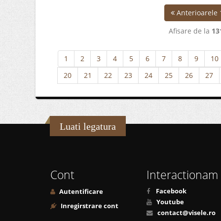
Anterioarele 
Afisare de la
13
1
2
3
4
5
6
7
8
9
10
20
21
22
23
24
25
26
27
Luati legatura
Cont
Interactionam
Facebook
Autentificare
Youtube
Inregirstrare cont
contact@visele.ro