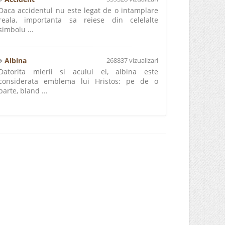
Daca accidentul nu este legat de o intamplare
reala, importanta sa reiese din celelalte
simbolu ...
Albina
268837 vizualizari
Datorita mierii si acului ei, albina este
considerata emblema lui Hristos: pe de o
parte, bland ...