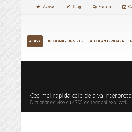
Acasa
Blog
Forum
C
ACASA
DICTIONAR DE VISE
VIATA ANTERIOARA
G
Cea mai rapida cale de a va interpret
Dictionar de vise cu 4705 de termeni explicati.