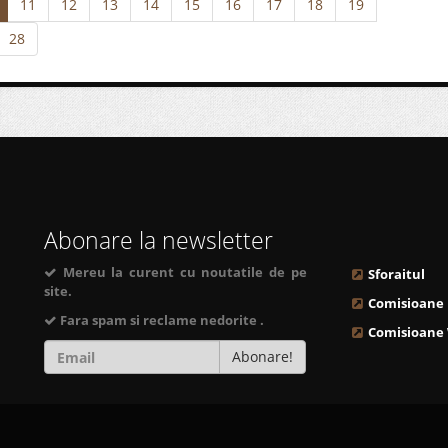
11
12
13
14
15
16
17
18
19
28
Abonare la newsletter
Mereu la curent cu noutatile de pe
Sforaitul
site.
Comisioane
Fara spam si reclame nedorite .
Comisioane
Abonare!