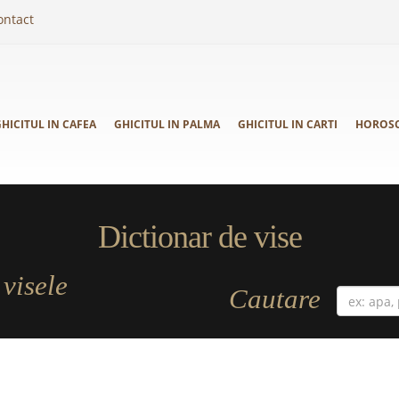
ontact
HICITUL IN CAFEA
GHICITUL IN PALMA
GHICITUL IN CARTI
HOROS
Dictionar de vise
visele
a
Cautare