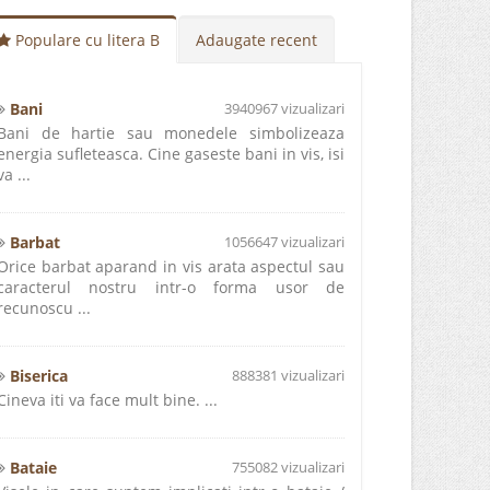
Populare cu litera B
Adaugate recent
Bani
3940967 vizualizari
Bani de hartie sau monedele simbolizeaza
energia sufleteasca. Cine gaseste bani in vis, isi
va ...
Barbat
1056647 vizualizari
Orice barbat aparand in vis arata aspectul sau
caracterul nostru intr-o forma usor de
recunoscu ...
Biserica
888381 vizualizari
Cineva iti va face mult bine. ...
Bataie
755082 vizualizari