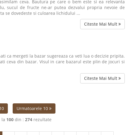
similam ceva. Bautura pe care o bem este si ea relevanta
lu, sucul de fructe ne-ar putea dezvalui propria nevoie de
ta se dovedeste si culoarea lichidului ...
Citeste Mai Mult
ti ca mergeti la bazar sugereaza ca veti lua o decizie pripita.
ti ceva din bazar. Visul in care bazarul este plin de jocuri si
Citeste Mai Mult
10
Urmatoarele 10
1
la
100
din :
274
rezultate