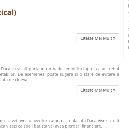
ical)
Citeste Mai Mult
 Daca va visati purtand un batic semnifica faptul ca ar trebui
etaliilor. De asemenea, poate sugera si o stare de evitare a
ata de cineva. ...
Citeste Mai Mult
semn ca vei avea o aventura amoroasa placuta Daca visezi ca iti
a visezi ca speli batista vei avea pierderi financiare. ...