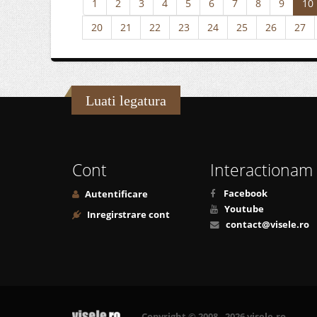
1
2
3
4
5
6
7
8
9
10
20
21
22
23
24
25
26
27
Luati legatura
Cont
Interactionam
Facebook
Autentificare
Youtube
Inregirstrare cont
contact@visele.ro
Copyright © 2008 - 2026 visele.ro