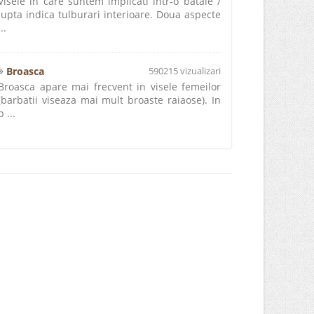
Visele in care suntem implicati intr-o bataie /
lupta indica tulburari interioare. Doua aspecte
...
Broasca
590215 vizualizari
Broasca apare mai frecvent in visele femeilor
(barbatii viseaza mai mult broaste raiaose). In
p ...