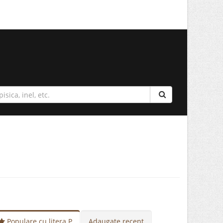
Populare cu litera P
Adaugate recent