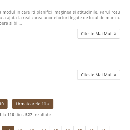
 modul in care iti planifici imaginea si atitudinile. Parul rosu
ru a ajuta la realizarea unor eforturi legate de locul de munca.
era si bi ...
Citeste Mai Mult
Citeste Mai Mult
10
Urmatoarele 10
1
la
110
din :
527
rezultate