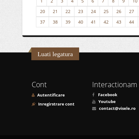
1
2
3
4
5
6
7
8
9
10
20
21
22
23
24
25
26
27
37
38
39
40
41
42
43
44
Luati legatura
Cont
Interactionam
Facebook
Autentificare
Youtube
Inregirstrare cont
contact@visele.ro