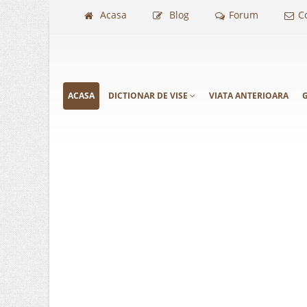
Acasa
Blog
Forum
C
ACASA
DICTIONAR DE VISE
VIATA ANTERIOARA
G