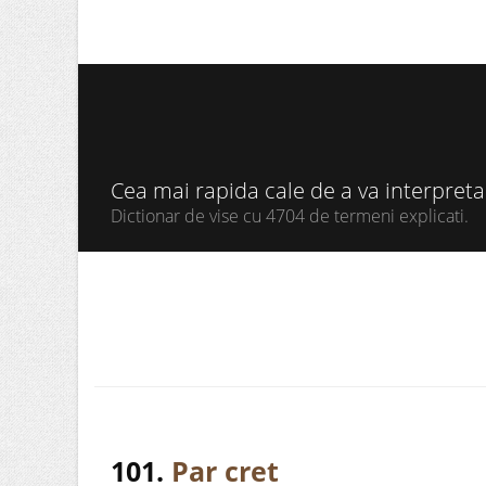
Cea mai rapida cale de a va interpret
Dictionar de vise cu 4704 de termeni explicati.
101.
Par cret