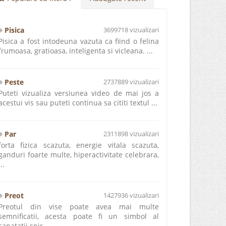
Pisica
3699718 vizualizari
Pisica a fost intodeuna vazuta ca fiind o felina
frumoasa, gratioasa, inteligenta si vicleana. ...
Peste
2737889 vizualizari
Puteti vizualiza versiunea video de mai jos a
acestui vis sau puteti continua sa cititi textul ...
Par
2311898 vizualizari
forta fizica scazuta, energie vitala scazuta,
ganduri foarte multe, hiperactivitate celebrara,
...
Preot
1427936 vizualizari
Preotul din vise poate avea mai multe
semnificatii, acesta poate fi un simbol al
sanatatii spir ...