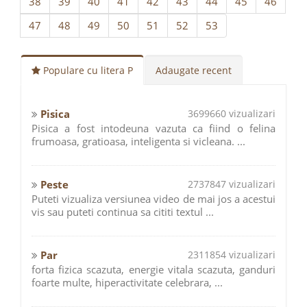
38
39
40
41
42
43
44
45
46
47
48
49
50
51
52
53
Populare cu litera P
Adaugate recent
Pisica
3699660 vizualizari
Pisica a fost intodeuna vazuta ca fiind o felina
frumoasa, gratioasa, inteligenta si vicleana. ...
Peste
2737847 vizualizari
Puteti vizualiza versiunea video de mai jos a acestui
vis sau puteti continua sa cititi textul ...
Par
2311854 vizualizari
forta fizica scazuta, energie vitala scazuta, ganduri
foarte multe, hiperactivitate celebrara, ...