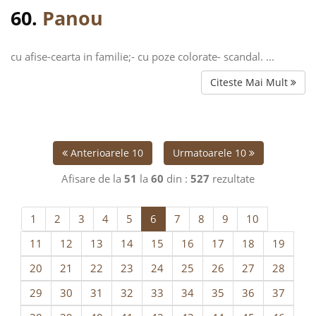
60.
Panou
cu afise-cearta in familie;- cu poze colorate- scandal. ...
Citeste Mai Mult
Anterioarele 10
Urmatoarele 10
Afisare de la
51
la
60
din :
527
rezultate
1
2
3
4
5
6
7
8
9
10
11
12
13
14
15
16
17
18
19
20
21
22
23
24
25
26
27
28
29
30
31
32
33
34
35
36
37