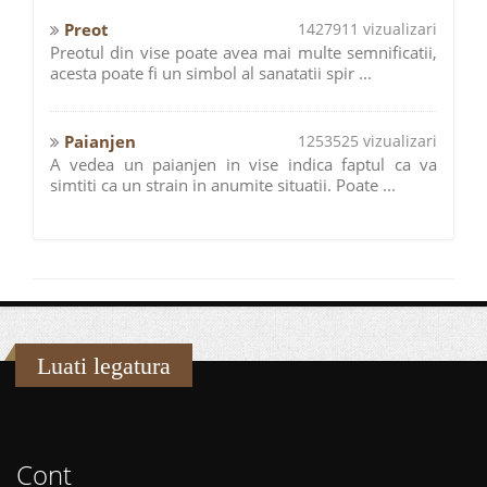
Preot
1427911 vizualizari
Preotul din vise poate avea mai multe semnificatii,
acesta poate fi un simbol al sanatatii spir ...
Paianjen
1253525 vizualizari
A vedea un paianjen in vise indica faptul ca va
simtiti ca un strain in anumite situatii. Poate ...
Luati legatura
Cont