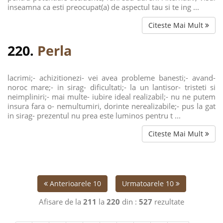
inseamna ca esti preocupat(a) de aspectul tau si te ing ...
Citeste Mai Mult
220.
Perla
lacrimi;- achizitionezi- vei avea probleme banesti;- avand-
noroc mare;- in sirag- dificultati;- la un lantisor- tristeti si
neimpliniri;- mai multe- iubire ideal realizabil;- nu ne putem
insura fara o- nemultumiri, dorinte nerealizabile;- pus la gat
in sirag- prezentul nu prea este luminos pentru t ...
Citeste Mai Mult
Anterioarele 10
Urmatoarele 10
Afisare de la
211
la
220
din :
527
rezultate