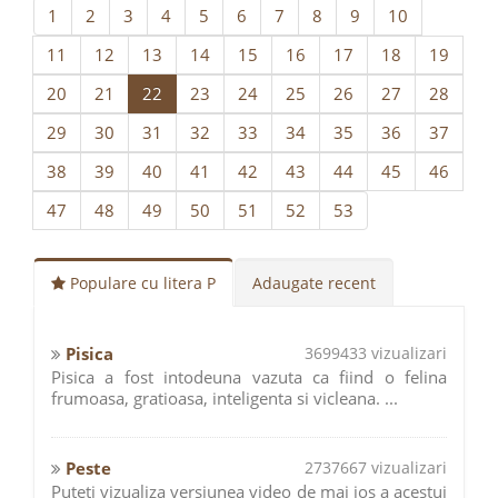
1
2
3
4
5
6
7
8
9
10
11
12
13
14
15
16
17
18
19
20
21
22
23
24
25
26
27
28
29
30
31
32
33
34
35
36
37
38
39
40
41
42
43
44
45
46
47
48
49
50
51
52
53
Populare cu litera P
Adaugate recent
Pisica
3699433 vizualizari
Pisica a fost intodeuna vazuta ca fiind o felina
frumoasa, gratioasa, inteligenta si vicleana. ...
Peste
2737667 vizualizari
Puteti vizualiza versiunea video de mai jos a acestui